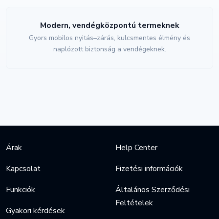
Modern, vendégközpontú termeknek
Gyors mobilos nyitás–zárás, kulcsmentes élmény és
naplózott biztonság a vendégeknek.
Árak
Help Center
Kapcsolat
Fizetési információk
Funkciók
Általános Szerződési
Feltételek
Gyakori kérdések