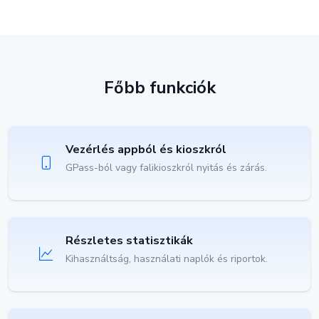
Főbb funkciók
Vezérlés appból és kioszkról
GPass-ból vagy falikioszkról nyitás és zárás.
Részletes statisztikák
Kihasználtság, használati naplók és riportok.