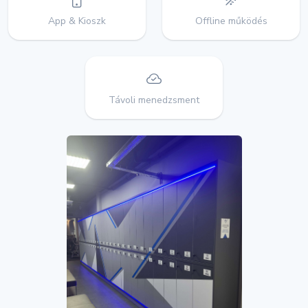
App & Kioszk
Offline működés
Távoli menedzsment