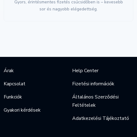
Gyors, érintésmentes fizetés csúcsidőben is – kevesebb
sor és nagyobb elégedettség.
Árak
Help Center
Kapcsolat
Fizetési információk
Funkciók
Általános Szerződési
Feltételek
Gyakori kérdések
Adatkezelési Tájékoztató