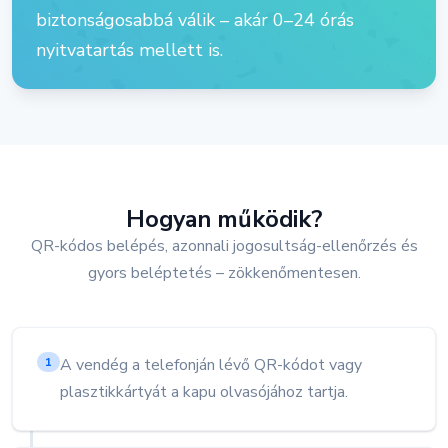
biztonságosabbá válik – akár 0–24 órás
nyitvatartás mellett is.
Hogyan működik?
QR-kódos belépés, azonnali jogosultság-ellenőrzés és
gyors beléptetés – zökkenőmentesen.
A vendég a telefonján lévő QR-kódot vagy
1
plasztikkártyát a kapu olvasójához tartja.