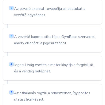
Az olvasó azonnal továbbítja az adatokat a
2
vezérlő egységhez.
A vezérlő kapcsolatba lép a GymBase szerverrel,
3
amely ellenőrzi a jogosultságot.
Jogosultság esetén a motor kinyitja a forgóvillát,
4
és a vendég beléphet.
Az áthaladás rögzül a rendszerben, így pontos
5
statisztika készül.