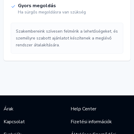
Gyors megoldás
Ha sürgős megoldásra van szükség
Szakembereink szívesen felmérik a lehetőségeket, és
személyre szabott ajánlatot készítenek a meglévő
rendszer átalakítására.
Árak
Help Center
Kapcsolat
Fizetési információk