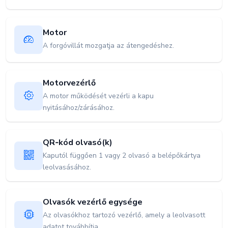
Motor
A forgóvillát mozgatja az átengedéshez.
Motorvezérlő
A motor működését vezérli a kapu
nyitásához/zárásához.
QR‑kód olvasó(k)
Kaputól függően 1 vagy 2 olvasó a belépőkártya
leolvasásához.
Olvasók vezérlő egysége
Az olvasókhoz tartozó vezérlő, amely a leolvasott
adatot továbbítja.