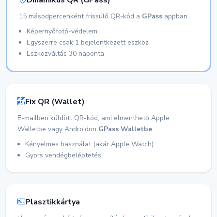
Dinamikus QR (GPass)
15 másodpercenként frissülő QR-kód a
GPass
appban.
Képernyőfotó-védelem
Egyszerre csak 1 bejelentkezett eszköz
Eszközváltás 30 naponta
Fix QR (Wallet)
E-mailben küldött QR-kód, ami elmenthető Apple
Walletbe vagy Androidon
GPass Walletbe
.
Kényelmes használat (akár Apple Watch)
Gyors vendégbeléptetés
Plasztikkártya