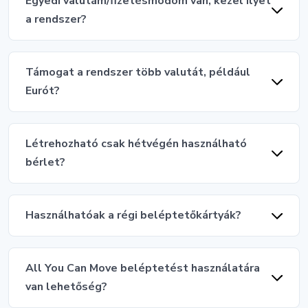
Egyedi valutám/fizetésmódom van, kezel ilyet
a rendszer?
Támogat a rendszer több valutát, például
Eurót?
Létrehozható csak hétvégén használható
bérlet?
Használhatóak a régi beléptetőkártyák?
All You Can Move beléptetést használatára
van lehetőség?