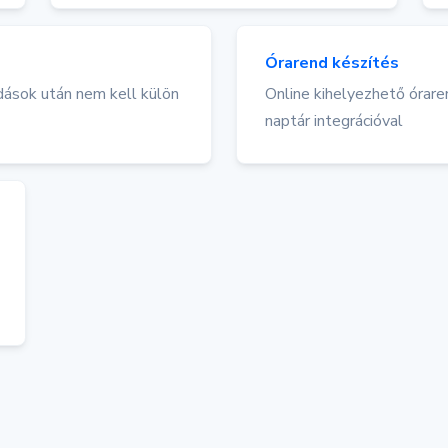
Órarend készítés
dások után nem kell külön
Online kihelyezhető órare
naptár integrációval