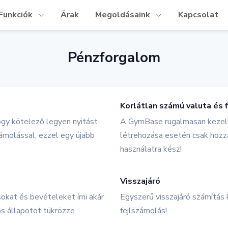
Funkciók
Árak
Megoldásaink
Kapcsolat
Pénzforgalom
Korlátlan számú valuta és
ogy kötelező legyen nyitást
A GymBase rugalmasan kezeli 
zámolással, ezzel egy újabb
létrehozása esetén csak hozzá
használatra kész!
Visszajáró
okat és bevételeket írni akár
Egyszerű visszajáró számítás 
s állapotot tükrözze.
fejlszámolás!